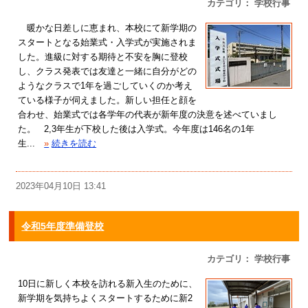
カテゴリ： 学校行事
暖かな日差しに恵まれ、本校にて新学期の
スタートとなる始業式・入学式が実施されま
した。進級に対する期待と不安を胸に登校
し、クラス発表では友達と一緒に自分がどの
ようなクラスで1年を過ごしていくのか考え
ている様子が伺えました。新しい担任と顔を
合わせ、始業式では各学年の代表が新年度の決意を述べていまし
た。 2,3年生が下校した後は入学式。今年度は146名の1年
生...
»
続きを読む
2023年04月10日 13:41
令和5年度準備登校
カテゴリ： 学校行事
10日に新しく本校を訪れる新入生のために、
新学期を気持ちよくスタートするために新2