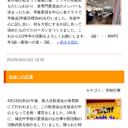
新学期が始まって最後の週、クラスの雰囲気
もだいぶわかり、各専門委員会のメンバーも
決まったため、学級委員を中心に各クラスで
学級会(学級目標決め)を行いました。生徒中
心に話し合い、何を大切にするか話し合って
決めたものでスローガンをつくりました。こ
れからの2学年の活動をよろしくお願いします。 1組・・・MAP2
年1組～最強への道～ 2組...
»
続きを読む
2023年04月14日 19:08
出会いの広場
カテゴリ： 学校行事
4月13日(木)の午後、新入生歓迎会が体育館
にて行われました。この歓迎会は生徒会が中
心となって企画・運営をしました。1年生
に、城北中学校の委員会のお仕事や部活動の
活動内容を紹介をしていました。限られた時