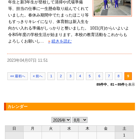
年生と新3年生が登校して清掃や式場準備
等、担当の仕事に一生懸命取り組んでくれて
いました。春休み期間中でたまったほこり等
もすっきりキレイになり、体育館は新入生を
向かい入れる準備がしっかりと整いました。 10日(月)からいよいよ
令和5年度の学校生活が始まります。本校の教育活動をこれからも
よろしくお願いし...
»
続きを読む
2023年04月07日 11:51
«« 最初へ
« 前へ
1
2
3
4
5
6
7
8
9
89件中、81～89件
を表示
カレンダー
日
月
火
水
木
金
土
1