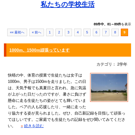
私たちの学校生活
89件中、81～89件
を表示
«« 最初へ
« 前へ
1
2
3
4
5
6
7
8
9
1000m、1500m頑張っています
カテゴリ： 2学年
快晴の中、体育の授業で生徒たちは女子は
1000m、男子は1500mを走りました。この日
は、天気予報でも真夏日と言われ、急に気温
が上がった日だったのですが、暑さに負けず
懸命に走る生徒たちの姿がとても輝いていま
した。ペアの人も応援したり、一緒に走った
り協力する姿が見られました。ぜひ、自己新記録を目指して頑張っ
てほしいです。ご家庭でも生徒たちの記録をぜひ聞いてみてくださ
い。
»
続きを読む