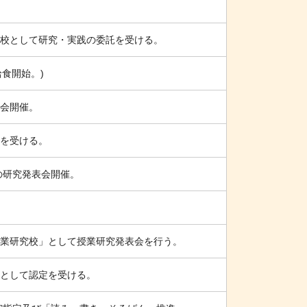
関
連
す
ル校として研究・実践の委託を受ける。
る
メ
給食開始。)
ニ
ュ
会開催。
ー
で
を受ける。
す
の研究発表会開催。
業研究校」として授業研究発表会を行う。
として認定を受ける。