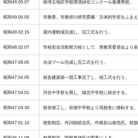
昭和49.09.07
南埼玉地区学校環境緑化コンクール最優秀校。
昭和49.06.05
市教委、市教研の研究委嘱「主体的学習をふまえ
昭和49.02.15
屋内運動場完成し、完工式を行う。
昭和48.02.07
学校安全活動努力校として、県教育委員会より表
昭和47.08.05
水泳プール完成し完工式を行う。
昭和47.04.05
校舎建築第一期工事完了し、竣工式を行う。
昭和47.04.01
河合中学校を廃し、城北中学校に統合する。
昭和47.03.30
校舎竣工し、岩槻中学校より現校舎に移転する。
昭和47.01.10
校歌制定。作詞槙皓志氏、作曲折山俊也氏。校旗
昭和46.11.08
校章制定。関根将雄氏の図案による。