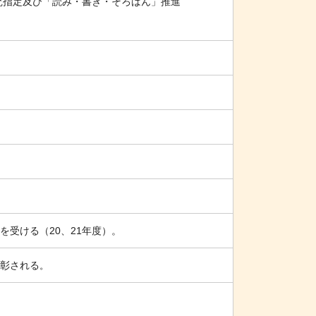
研究指定及び「読み・書き・そろばん」推進
受ける（20、21年度）。
彰される
。