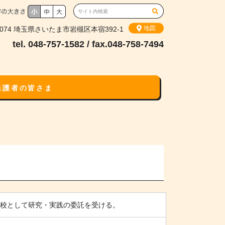
地図
-0074 埼玉県さいたま市岩槻区本宿392-1
tel. 048-757-1582 / fax.048-758-7494
保護者の皆さま
現
こ
こ
在
こ
こ
位
か
か
置
ら
ら
本
こ
文
の
で
ペ
す
ー
ジ
ル校として研究・実践の委託を受ける。
に