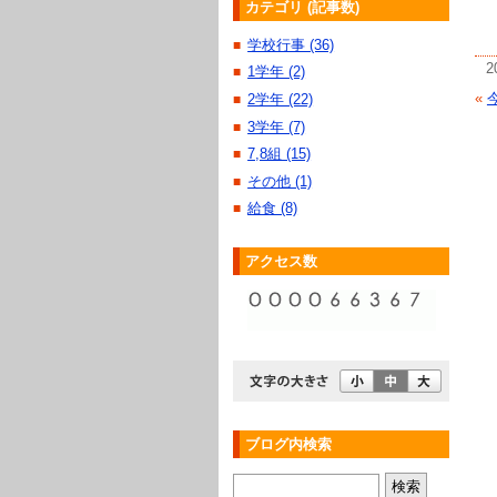
カテゴリ (記事数)
学校行事 (36)
■
2
1学年 (2)
■
«
2学年 (22)
■
3学年 (7)
■
7,8組 (15)
■
その他 (1)
■
給食 (8)
■
アクセス数
ブログ内検索