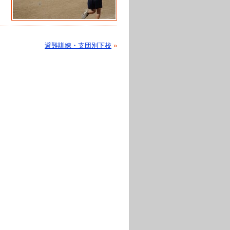
避難訓練・支団別下校
»