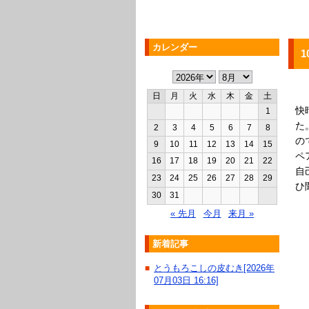
カレンダー
1
日
月
火
水
木
金
土
快
1
た
2
3
4
5
6
7
8
の
9
10
11
12
13
14
15
ペ
16
17
18
19
20
21
22
自
23
24
25
26
27
28
29
ひ
30
31
« 先月
今月
来月 »
新着記事
とうもろこしの皮むき[2026年
■
07月03日 16:16]