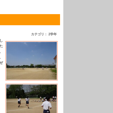
カテゴリ： 2学年
し
た
。
、
ぜ