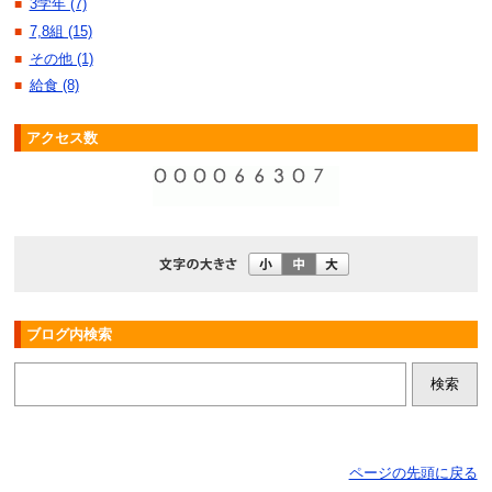
3学年 (7)
■
7,8組 (15)
■
その他 (1)
■
給食 (8)
■
アクセス数
ブログ内検索
ページの先頭に戻る