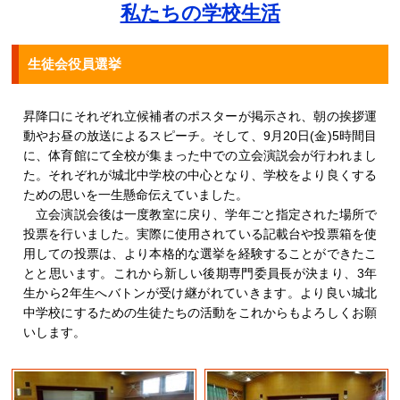
私たちの学校生活
生徒会役員選挙
昇降口にそれぞれ立候補者のポスターが掲示され、朝の挨拶運
動やお昼の放送によるスピーチ。そして、9月20日(金)5時間目
に、体育館にて全校が集まった中での立会演説会が行われまし
た。それぞれが城北中学校の中心となり、学校をより良くする
ための思いを一生懸命伝えていました。
立会演説会後は一度教室に戻り、学年ごと指定された場所で
投票を行いました。実際に使用されている記載台や投票箱を使
用しての投票は、より本格的な選挙を経験することができたこ
とと思います。これから新しい後期専門委員長が決まり、3年
生から2年生へバトンが受け継がれていきます。より良い城北
中学校にするための生徒たちの活動をこれからもよろしくお願
いします。