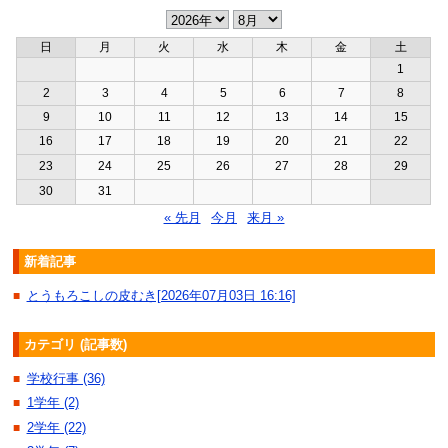
日
月
火
水
木
金
土
1
2
3
4
5
6
7
8
9
10
11
12
13
14
15
16
17
18
19
20
21
22
23
24
25
26
27
28
29
30
31
« 先月
今月
来月 »
新着記事
とうもろこしの皮むき[2026年07月03日 16:16]
■
カテゴリ (記事数)
学校行事 (36)
■
1学年 (2)
■
2学年 (22)
■